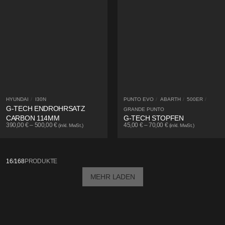
HYUNDAI
/
I30N
PUNTO EVO
/
ABARTH
/
500ER
/
G-TECH ENDROHRSATZ
GRANDE PUNTO
CARBON 114MM
G-TECH STOPFEN
390,00
€
–
500,00
€
45,00
€
–
70,00
€
(inkl. MwSt.)
(inkl. MwSt.)
16
/
168
PRODUKTE
MEHR LADEN