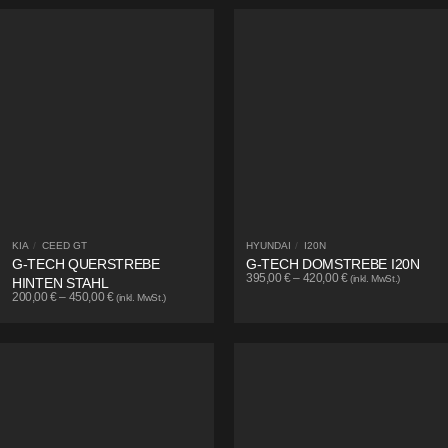
KIA
/
CEED GT
HYUNDAI
/
I20N
G-TECH QUERSTREBE
G-TECH DOMSTREBE I20N
395,00
€
–
420,00
€
(inkl. MwSt.)
HINTEN STAHL
200,00
€
–
450,00
€
(inkl. MwSt.)