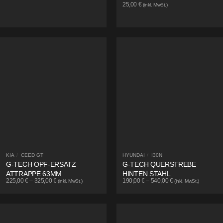
25,00
€
(inkl. MwSt.)
KIA
/
CEED GT
HYUNDAI
/
I30N
G-TECH OPF-ERSATZ
G-TECH QUERSTREBE
ATTRAPPE 63MM
HINTEN STAHL
225,00
€
–
325,00
€
190,00
€
–
540,00
€
(inkl. MwSt.)
(inkl. MwSt.)