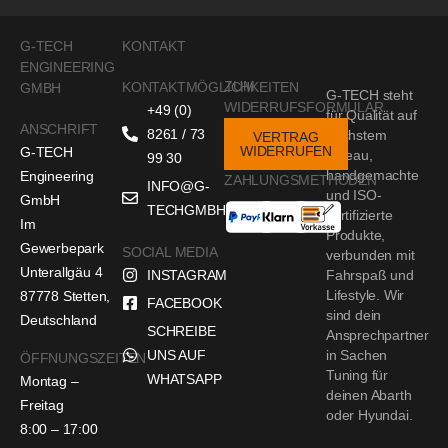
G-TECH
KONTAKT
ENGINEERING
ZUM
KONTAKTMÖGLICHKEITEN
GMBH
G-TECH steht
WIDERRUFSFORMULAR
+49 (0)
für Qualität auf
ANSCHRIFT
8261 / 73
höchstem
VERTRAG
WIDERRUFEN
G-TECH
Niveau,
99 30
handgemachte
Engineering
ZAHLUNGSMETHODEN
INFO@G-
und ISO-
GmbH
TECHGMBH.DE
zertifizierte
Im
Produkte,
Gewerbepark
SOCIAL MEDIA
verbunden mit
Unterallgäu 4
INSTAGRAM
Fahrspaß und
Lifestyle. Wir
87778 Stetten,
FACEBOOK
sind dein
Deutschland
SCHREIBE
Ansprechpartner
UNS AUF
in Sachen
ÖFFNUNGSZEITEN
Tuning für
WHATSAPP
Montag –
deinen Abarth
Freitag
oder Hyundai.
8:00 – 17:00