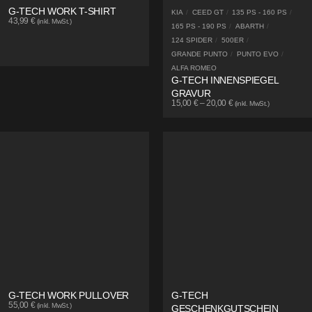
G-TECH WORK T-SHIRT
KIA
/
CEED GT
/
135 PS - 160 PS
/
43,99
€
(inkl. MwSt.)
165 PS - 190 PS
/
ABARTH
/
124 SPIDER
/
500ER
/
GRANDE PUNTO
/
PUNTO EVO
/
ALFA ROMEO
G-TECH INNENSPIEGEL
GRAVUR
15,00
€
–
20,00
€
(inkl. MwSt.)
G-TECH WORK PULLOVER
G-TECH
55,00
€
(inkl. MwSt.)
GESCHENKGUTSCHEIN