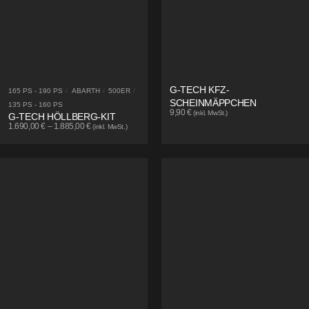
G-TECH KFZ-
165 PS - 190 PS
/
ABARTH
/
500ER
/
SCHEINMÄPPCHEN
135 PS - 160 PS
9,90
€
(inkl. MwSt.)
G-TECH HÖLLBERG-KIT
1.690,00
€
–
1.885,00
€
(inkl. MwSt.)