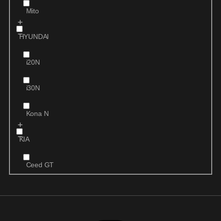
Mito
HYUNDAI
i20N
i30N
Kona N
KIA
Ceed GT