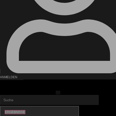
ANMELDEN
Search
...
ERGEBNISSE