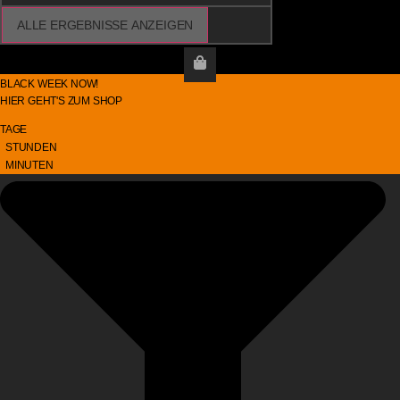
ALLE ERGEBNISSE ANZEIGEN
B
L
A
C
K
W
E
E
K
N
O
W
!
HIER
GEHT'S
ZUM
SHOP
TAGE
STUNDEN
MINUTEN