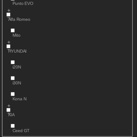
Punto EVO
Alfa Romeo
Mito
HYUNDAI
i20N
i30N
Kona N
KIA
Ceed GT