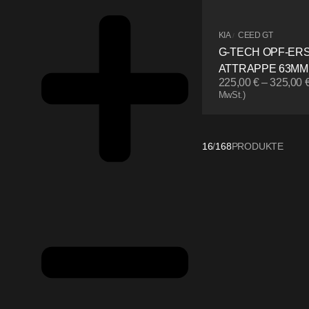
KIA
CEED GT
/
G-TECH OPF-ER
ATTRAPPE 63MM
225,00
€
–
325,00
MwSt.)
16
/
168
PRODUKTE