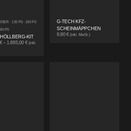
G-TECH KFZ-
500ER
135 PS - 160 PS
/
SCHEINMÄPPCHEN
190 PS
9,90
€
(inkl. MwSt.)
 HÖLLBERG-KIT
€
–
1.885,00
€
(inkl.