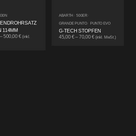
I30N
ABARTH
500ER
/
/
 ENDROHRSATZ
GRANDE PUNTO
PUNTO EVO
/
 114MM
G-TECH STOPFEN
–
500,00
€
(inkl.
45,00
€
–
70,00
€
(inkl. MwSt.)