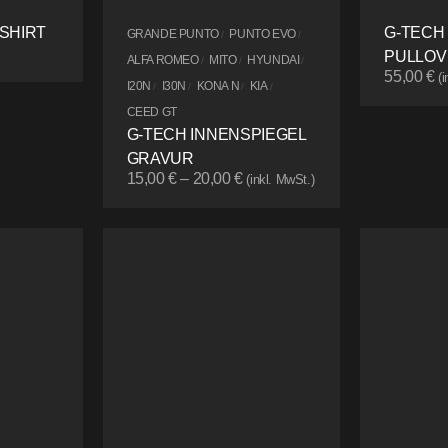
SHIRT
G-TECH
GRANDE PUNTO
PUNTO EVO
/
/
PULLOV
ALFA ROMEO
MITO
HYUNDAI
/
/
/
55,00
€
(
I20N
I30N
KONA N
KIA
/
/
/
/
CEED GT
G-TECH INNENSPIEGEL
GRAVUR
15,00
€
–
20,00
€
(inkl. MwSt.)