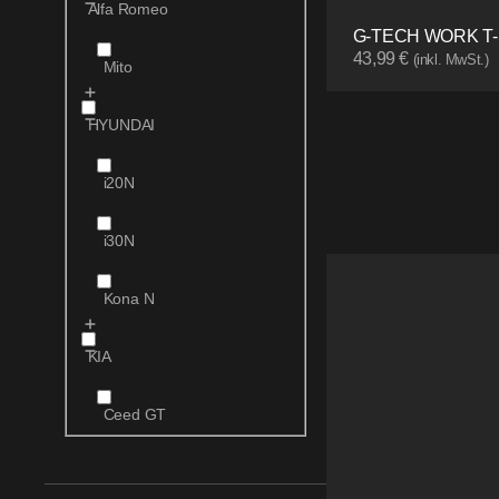
Alfa Romeo
G-TECH WORK T-
43,99
€
(inkl. MwSt.)
Mito
HYUNDAI
i20N
i30N
Kona N
KIA
Ceed GT