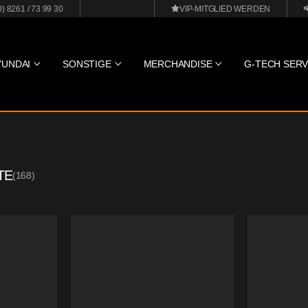
0) 8261 / 73 99 30
VIP-MITGLIED WERDEN
YUNDAI
SONSTIGE
MERCHANDISE
G-TECH SERV
TE
(
168
)