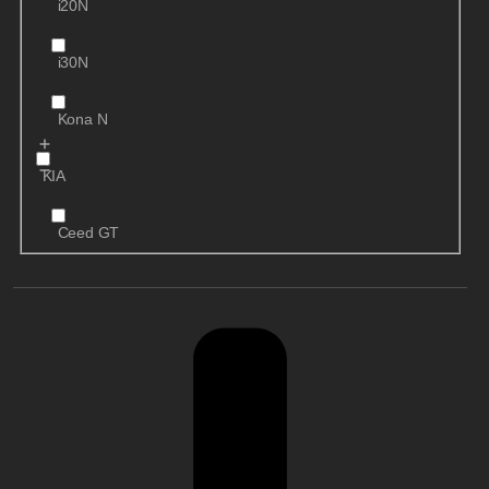
i20N
i30N
Kona N
KIA
Ceed GT