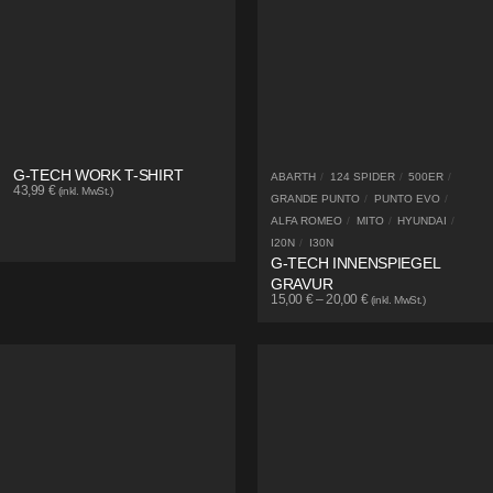
G-TECH WORK T-SHIRT
ABARTH
/
124 SPIDER
/
500ER
/
43,99
€
(inkl. MwSt.)
GRANDE PUNTO
/
PUNTO EVO
/
ALFA ROMEO
/
MITO
/
HYUNDAI
/
I20N
/
I30N
G-TECH INNENSPIEGEL
GRAVUR
15,00
€
–
20,00
€
(inkl. MwSt.)