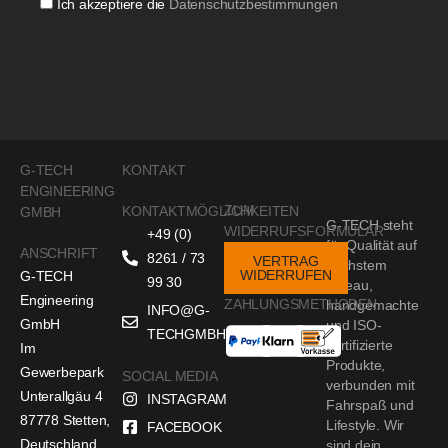
Ich akzeptiere die
Datenschutzbestimmungen
G-TECH
KONTAKT
ENGINEERING
ZUM
KONTAKTMÖGLICHKEITEN
GMBH
G-TECH steht
WIDERRUFSFORMULAR
+49 (0)
für Qualität auf
ANSCHRIFT
8261 / 73
VERTRAG
höchstem
WIDERRUFEN
G-TECH
99 30
Niveau,
Engineering
ZAHLUNGSMETHODEN
handgemachte
INFO@G-
GmbH
und ISO-
TECHGMBH.DE
zertifizierte
Im
Produkte,
Gewerbepark
SOCIAL MEDIA
verbunden mit
Unterallgäu 4
INSTAGRAM
Fahrspaß und
87778 Stetten,
Lifestyle. Wir
FACEBOOK
Deutschland
sind dein