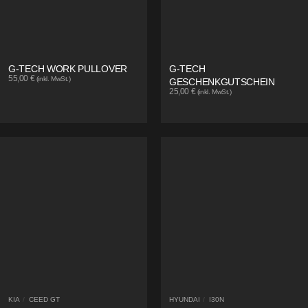
G-TECH WORK PULLOVER
G-TECH
55,00
€
(inkl. MwSt.)
GESCHENKGUTSCHEIN
25,00
€
(inkl. MwSt.)
KIA
/
CEED GT
HYUNDAI
/
I30N