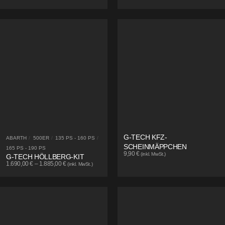
G-TECH KFZ-
ABARTH
/
500ER
/
135 PS - 160 PS
/
SCHEINMÄPPCHEN
165 PS - 190 PS
9,90
€
(inkl. MwSt.)
G-TECH HÖLLBERG-KIT
1.690,00
€
–
1.885,00
€
(inkl. MwSt.)