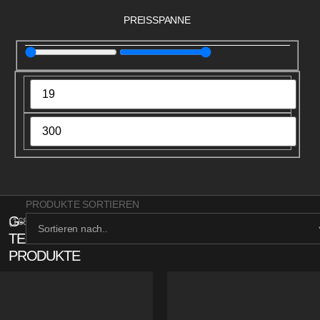
PREISSPANNE
PRODUKTE SORTIEREN
G-
(
168
)
TECH
PRODUKTE