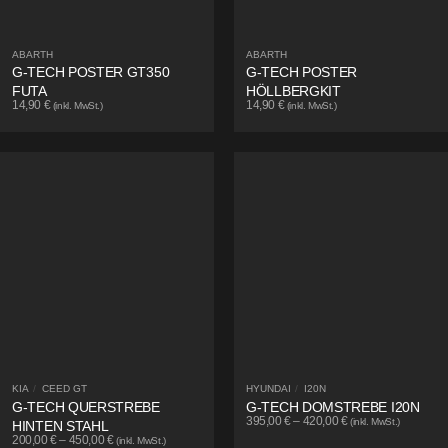
ABARTH
ABARTH
G-TECH POSTER GT350
G-TECH POSTER
FUTA
HÖLLBERGKIT
14,90
€
14,90
€
(inkl. MwSt.)
(inkl. MwSt.)
KIA
/
CEED GT
HYUNDAI
/
I20N
G-TECH QUERSTREBE
G-TECH DOMSTREBE I20N
395,00
€
–
420,00
€
(inkl. MwSt.)
HINTEN STAHL
200,00
€
–
450,00
€
(inkl. MwSt.)