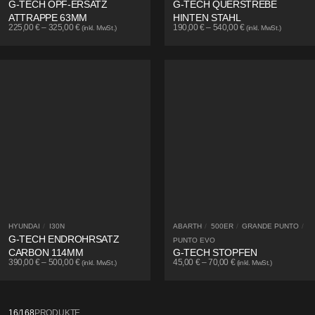
G-TECH OPF-ERSATZ
G-TECH QUERSTREBE
ATTRAPPE 63MM
HINTEN STAHL
225,00
€
–
325,00
€
190,00
€
–
540,00
€
(inkl. MwSt.)
(inkl. MwSt.)
HYUNDAI
/
I30N
ABARTH
/
500ER
/
GRANDE PUNTO
/
G-TECH ENDROHRSATZ
PUNTO EVO
CARBON 114MM
G-TECH STOPFEN
390,00
€
–
500,00
€
45,00
€
–
70,00
€
(inkl. MwSt.)
(inkl. MwSt.)
16
/
168
PRODUKTE