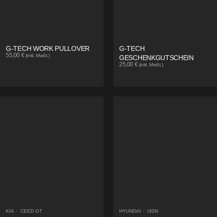
G-TECH WORK PULLOVER
G-TECH
55,00
€
(inkl. MwSt.)
GESCHENKGUTSCHEIN
25,00
€
(inkl. MwSt.)
KIA
/
CEED GT
HYUNDAI
/
I30N