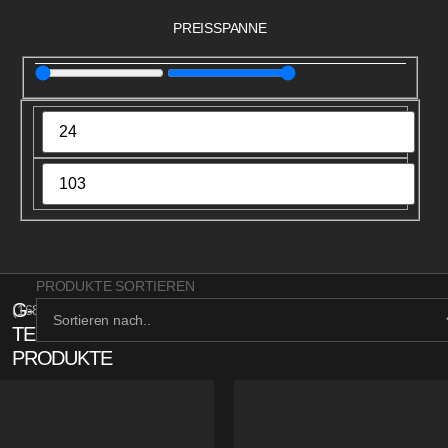
PREISSPANNE
PRODUKTE SORTIEREN
G-
(
168
)
TECH
PRODUKTE