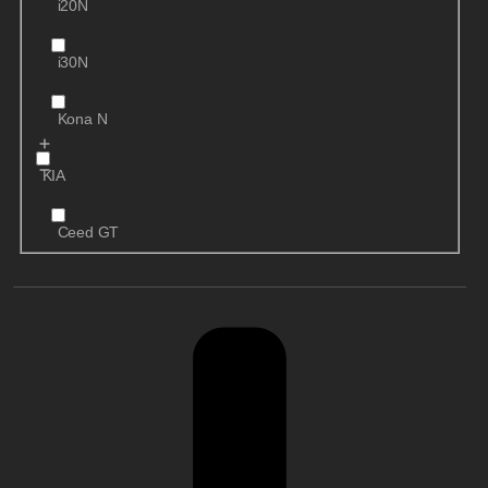
i20N
i30N
Kona N
KIA
Ceed GT