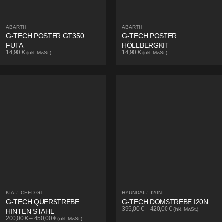
ABARTH
ABARTH
G-TECH POSTER GT350
G-TECH POSTER
FUTA
HÖLLBERGKIT
14,90
€
14,90
€
(inkl. MwSt.)
(inkl. MwSt.)
KIA
/
CEED GT
HYUNDAI
/
I20N
G-TECH QUERSTREBE
G-TECH DOMSTREBE I20N
395,00
€
–
420,00
€
(inkl. MwSt.)
HINTEN STAHL
200,00
€
–
450,00
€
(inkl. MwSt.)