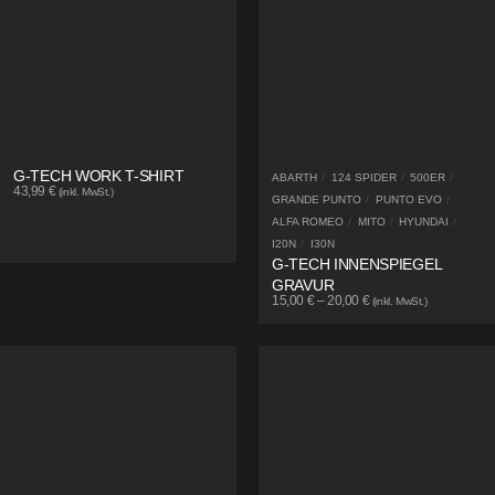
G-TECH WORK T-SHIRT
ABARTH
/
124 SPIDER
/
500ER
/
43,99
€
(inkl. MwSt.)
GRANDE PUNTO
/
PUNTO EVO
/
ALFA ROMEO
/
MITO
/
HYUNDAI
/
I20N
/
I30N
G-TECH INNENSPIEGEL
GRAVUR
15,00
€
–
20,00
€
(inkl. MwSt.)