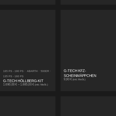
G-TECH KFZ-
165 PS - 190 PS
/
ABARTH
/
500ER
/
SCHEINMÄPPCHEN
135 PS - 160 PS
9,90
€
(inkl. MwSt.)
G-TECH HÖLLBERG-KIT
1.690,00
€
–
1.885,00
€
(inkl. MwSt.)