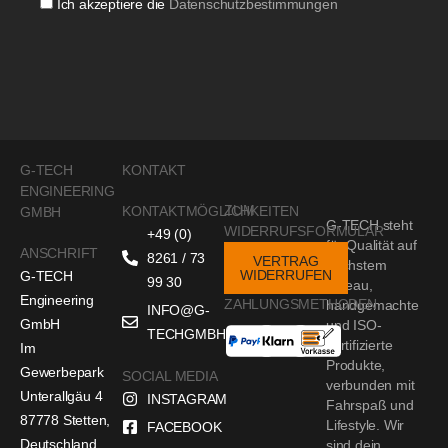
Ich akzeptiere die
Datenschutzbestimmungen
G-TECH
KONTAKT
ENGINEERING
ZUM
KONTAKTMÖGLICHKEITEN
GMBH
G-TECH steht
WIDERRUFSFORMULAR
+49 (0)
für Qualität auf
ANSCHRIFT
8261 / 73
VERTRAG
höchstem
WIDERRUFEN
G-TECH
99 30
Niveau,
Engineering
ZAHLUNGSMETHODEN
handgemachte
INFO@G-
GmbH
und ISO-
TECHGMBH.DE
zertifizierte
Im
Produkte,
Gewerbepark
SOCIAL MEDIA
verbunden mit
Unterallgäu 4
INSTAGRAM
Fahrspaß und
87778 Stetten,
Lifestyle. Wir
FACEBOOK
Deutschland
sind dein