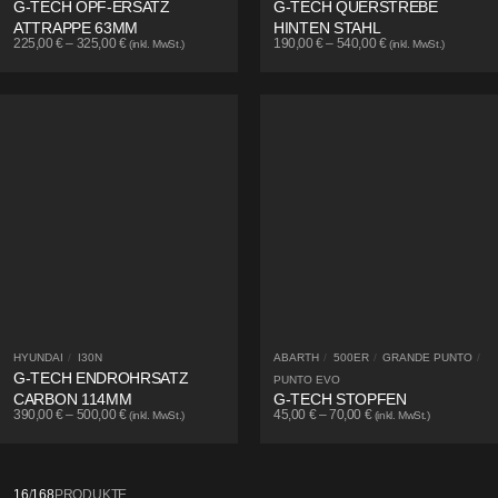
G-TECH OPF-ERSATZ
G-TECH QUERSTREBE
ATTRAPPE 63MM
HINTEN STAHL
225,00
€
–
325,00
€
190,00
€
–
540,00
€
(inkl. MwSt.)
(inkl. MwSt.)
HYUNDAI
/
I30N
ABARTH
/
500ER
/
GRANDE PUNTO
/
G-TECH ENDROHRSATZ
PUNTO EVO
CARBON 114MM
G-TECH STOPFEN
390,00
€
–
500,00
€
45,00
€
–
70,00
€
(inkl. MwSt.)
(inkl. MwSt.)
16
/
168
PRODUKTE