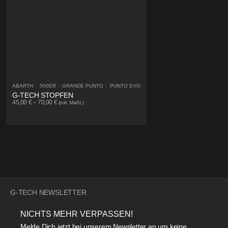
ABARTH
/
500ER
/
GRANDE PUNTO
/
PUNTO EVO
G-TECH STOPFEN
45,00
€
–
70,00
€
(inkl. MwSt.)
G-TECH NEWSLETTER
NICHTS MEHR VERPASSEN!
Melde Dich jetzt bei unserem Newsletter an um keine