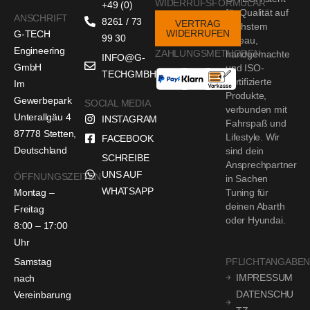
WIDERRUFSFORMULAR
+49 (0)
für Qualität auf
ANSCHRIFT
8261 / 73
VERTRAG
höchstem
WIDERRUFEN
G-TECH
99 30
Niveau,
Engineering
ZAHLUNGSMETHODEN
handgemachte
INFO@G-
GmbH
und ISO-
TECHGMBH.DE
zertifizierte
Im
Produkte,
Gewerbepark
SOCIAL MEDIA
verbunden mit
Unterallgäu 4
INSTAGRAM
Fahrspaß und
87778 Stetten,
Lifestyle. Wir
FACEBOOK
Deutschland
sind dein
SCHREIBE
Ansprechpartner
UNS AUF
ÖFFNUNGSZEITEN
in Sachen
WHATSAPP
Montag –
Tuning für
deinen Abarth
Freitag
oder Hyundai.
8:00 – 17:00
Uhr
Samstag
PFLICHTANGABE
IMPRESSUM
nach
DATENSCHU
Vereinbarung