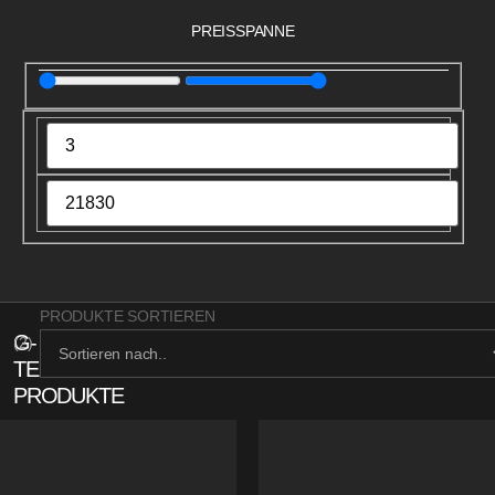
PREISSPANNE
PRODUKTE SORTIEREN
G-
(
2
)
TECH
PRODUKTE