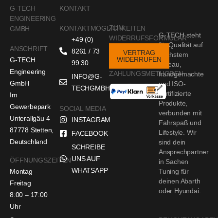
G-TECH
KONTAKT
ENGINEERING
ZUM
KONTAKTMÖGLICHKEITEN
GMBH
G-TECH steht
WIDERRUFSFORMULAR
+49 (0)
für Qualität auf
ANSCHRIFT
8261 / 73
VERTRAG
höchstem
WIDERRUFEN
G-TECH
99 30
Niveau,
Engineering
ZAHLUNGSMETHODEN
handgemachte
INFO@G-
GmbH
und ISO-
TECHGMBH.DE
zertifizierte
Im
Produkte,
Gewerbepark
SOCIAL MEDIA
verbunden mit
Unterallgäu 4
INSTAGRAM
Fahrspaß und
87778 Stetten,
Lifestyle. Wir
FACEBOOK
Deutschland
sind dein
SCHREIBE
Ansprechpartner
UNS AUF
ÖFFNUNGSZEITEN
in Sachen
WHATSAPP
Montag –
Tuning für
deinen Abarth
Freitag
oder Hyundai.
8:00 – 17:00
Uhr