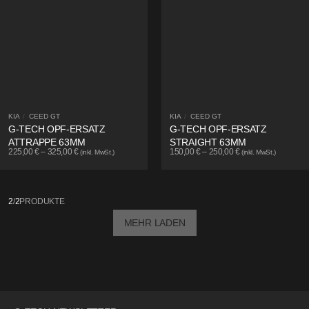
KIA
/
CEED GT
KIA
/
CEED GT
G-TECH OPF-ERSATZ
G-TECH OPF-ERSATZ
ATTRAPPE 63MM
STRAIGHT 63MM
225,00
€
–
325,00
€
150,00
€
–
250,00
€
(inkl. MwSt.)
(inkl. MwSt.)
2
/
2
PRODUKTE
MEHR LADEN