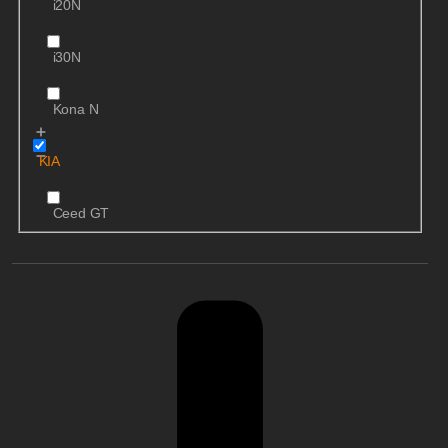
i20N
i30N
Kona N
KIA
Ceed GT