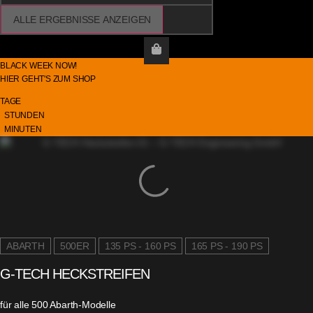
ALLE ERGEBNISSE ANZEIGEN
B
L
A
C
K
W
E
E
K
N
O
W
!
HIER
GEHT'S
ZUM
SHOP
TAGE
STUNDEN
MINUTEN
ABARTH
500ER
135 PS - 160 PS
165 PS - 190 PS
G-TECH HECKSTREIFEN
für alle 500 Abarth-Modelle