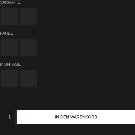
VARIANTE
FARBE
MONTAGE
G-
TECH
Querstrebe
hinten
IN DEN WARENKORB
Stahl
Menge