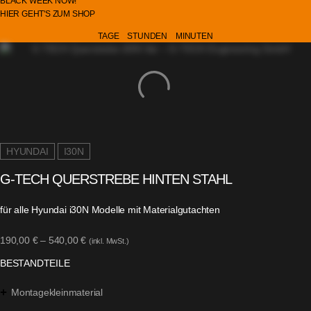
B
L
A
C
K
W
E
E
K
N
O
W
!
HIER
GEHT'S
ZUM
SHOP
TAGE
STUNDEN
MINUTEN
HYUNDAI
I30N
G-TECH QUERSTREBE HINTEN STAHL
für alle Hyundai i30N Modelle mit Materialgutachten
190,00
€
–
540,00
€
(inkl. MwSt.)
BESTANDTEILE
Montagekleinmaterial