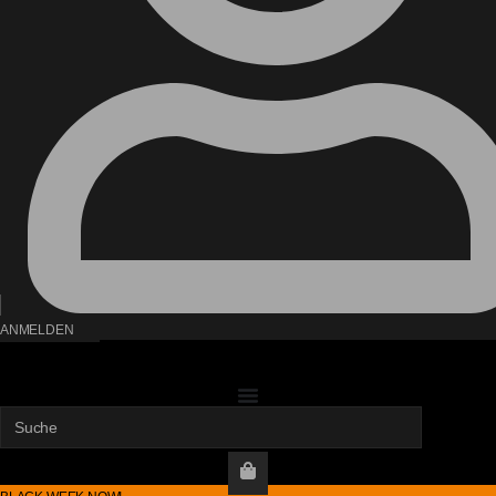
ANMELDEN
Search
...