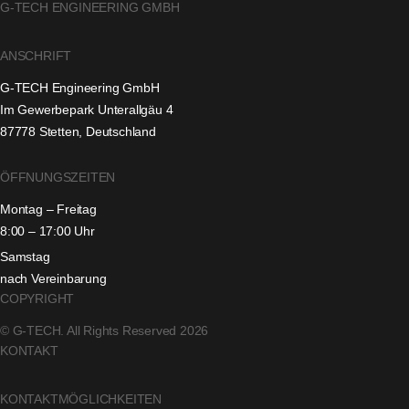
G-TECH ENGINEERING GMBH
ANSCHRIFT
G-TECH Engineering GmbH
Im Gewerbepark Unterallgäu 4
87778 Stetten, Deutschland
ÖFFNUNGSZEITEN
Montag – Freitag
8:00 – 17:00 Uhr
Samstag
nach Vereinbarung
COPYRIGHT
© G-TECH. All Rights Reserved 2026
KONTAKT
KONTAKTMÖGLICHKEITEN