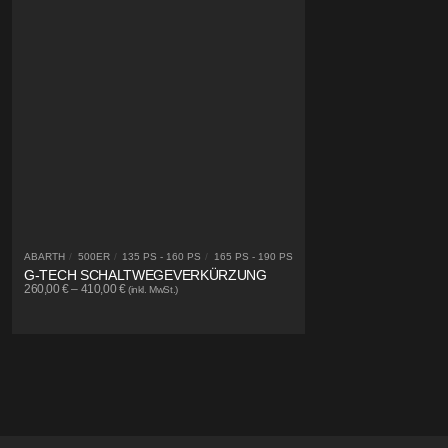
ABARTH
/
500ER
/
135 PS - 160 PS
/
165 PS - 190 PS
G-TECH SCHALTWEGEVERKÜRZUNG
260,00
€
–
410,00
€
(inkl. MwSt.)