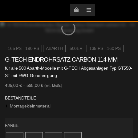
165 PS - 190 PS
ABARTH
500ER
135 PS - 160 PS
G-TECH ENDROHRSATZ CARBON 114 MM
für alle 500 Abarth-Modelle mit G-TECH Abgasanlagen Typ GT550-
ST mit EWG-Genehmigung
485,00
€
–
595,00
€
(inkl. MwSt.)
BESTANDTEILE
Montagekleinmaterial
FARBE