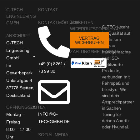
G-TECH
KONTAKT
ENGINEERING
ZUM
KONTAKTMÖGLICHKEITEN
GMBH
G-TECH steht
WIDERRUFSFORMULAR
für Qualität auf
ANSCHRIFT
VERTRAG
höchstem
WIDERRUFEN
G-TECH
Niveau,
Engineering
ZAHLUNGSMETHODEN
handgemachte
GmbH
und ISO-
+49 (0) 8261 /
zertifizierte
Im
Produkte,
73 99 30
Gewerbepark
verbunden mit
Unterallgäu 4
Fahrspaß und
87778 Stetten,
Lifestyle. Wir
Deutschland
sind dein
Ansprechpartner
ÖFFNUNGSZEITEN
in Sachen
INFO@G-
Montag –
Tuning für
deinen Abarth
TECHGMBH.DE
Freitag
oder Hyundai.
8:00 – 17:00
SOCIAL MEDIA
Uhr