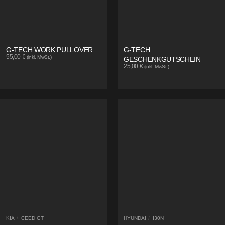
G-TECH WORK PULLOVER
G-TECH
55,00
€
(inkl. MwSt.)
GESCHENKGUTSCHEIN
25,00
€
(inkl. MwSt.)
KIA
/
CEED GT
HYUNDAI
/
I30N