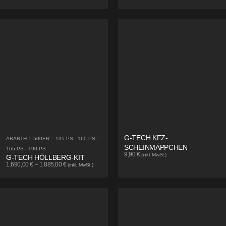
G-TECH KFZ-
ABARTH
/
500ER
/
135 PS - 160 PS
/
SCHEINMÄPPCHEN
165 PS - 190 PS
9,90
€
(inkl. MwSt.)
G-TECH HÖLLBERG-KIT
1.690,00
€
–
1.885,00
€
(inkl. MwSt.)