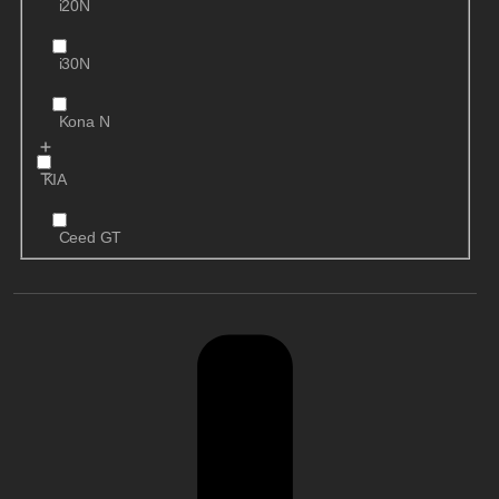
i20N
i30N
Kona N
KIA
Ceed GT