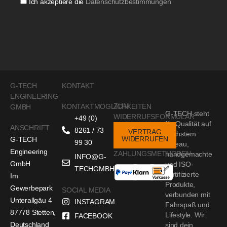
Ich akzeptiere die
Datenschutzbestimmungen
G-TECH
KONTAKT
ENGINEERING
ZUM
KONTAKTMÖGLICHKEITEN
GMBH
G-TECH steht
WIDERRUFSFORMULAR
+49 (0)
für Qualität auf
ANSCHRIFT
8261 / 73
VERTRAG
höchstem
WIDERRUFEN
G-TECH
99 30
Niveau,
Engineering
ZAHLUNGSMETHODEN
handgemachte
INFO@G-
GmbH
und ISO-
TECHGMBH.DE
zertifizierte
Im
Produkte,
Gewerbepark
SOCIAL MEDIA
verbunden mit
Unterallgäu 4
INSTAGRAM
Fahrspaß und
87778 Stetten,
Lifestyle. Wir
FACEBOOK
Deutschland
sind dein