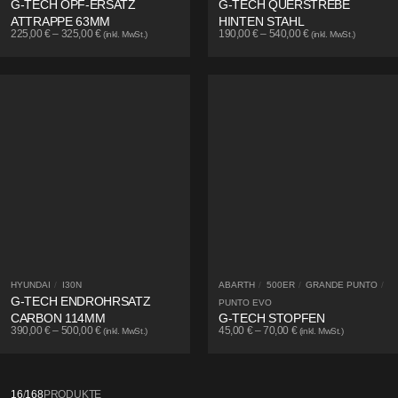
G-TECH OPF-ERSATZ
G-TECH QUERSTREBE
ATTRAPPE 63MM
HINTEN STAHL
225,00
€
–
325,00
€
190,00
€
–
540,00
€
(inkl. MwSt.)
(inkl. MwSt.)
HYUNDAI
/
I30N
ABARTH
/
500ER
/
GRANDE PUNTO
/
G-TECH ENDROHRSATZ
PUNTO EVO
CARBON 114MM
G-TECH STOPFEN
390,00
€
–
500,00
€
45,00
€
–
70,00
€
(inkl. MwSt.)
(inkl. MwSt.)
16
/
168
PRODUKTE