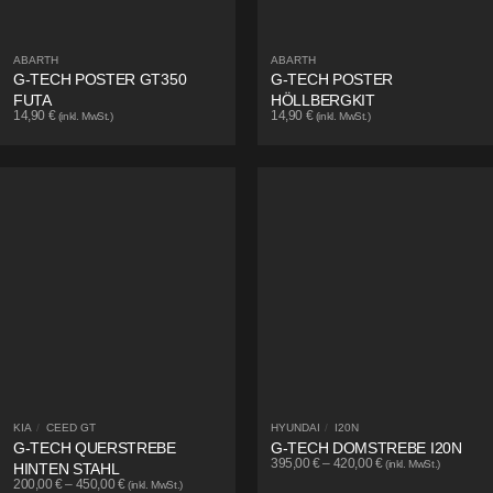
ABARTH
ABARTH
G-TECH POSTER GT350
G-TECH POSTER
FUTA
HÖLLBERGKIT
14,90
€
14,90
€
(inkl. MwSt.)
(inkl. MwSt.)
KIA
/
CEED GT
HYUNDAI
/
I20N
G-TECH QUERSTREBE
G-TECH DOMSTREBE I20N
395,00
€
–
420,00
€
(inkl. MwSt.)
HINTEN STAHL
200,00
€
–
450,00
€
(inkl. MwSt.)