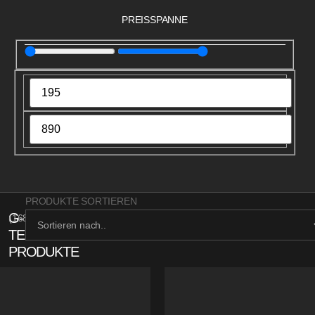
PREISSPANNE
PRODUKTE SORTIEREN
G-
(
168
)
TECH
PRODUKTE