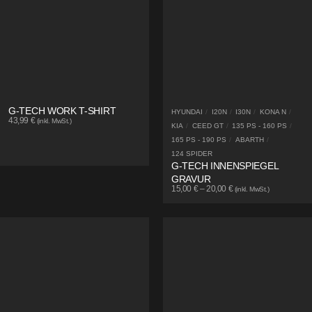
G-TECH WORK T-SHIRT
HYUNDAI
/
I20N
/
I30N
/
KONA N
/
43,99
€
(inkl. MwSt.)
KIA
/
CEED GT
/
135 PS - 160 PS
/
165 PS - 190 PS
/
ABARTH
/
124 SPIDER
G-TECH INNENSPIEGEL
GRAVUR
15,00
€
–
20,00
€
(inkl. MwSt.)