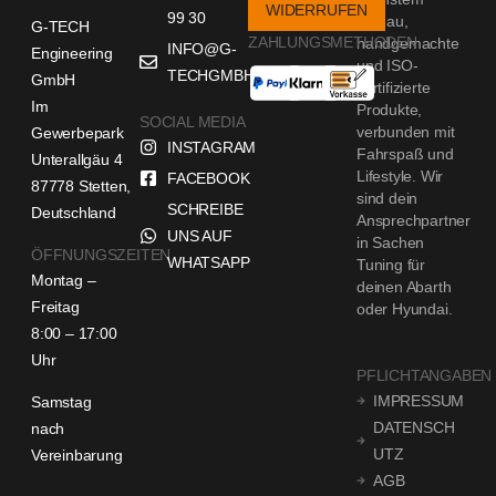
WIDERRUFEN
99 30
Niveau,
G-TECH
ZAHLUNGSMETHODEN
handgemachte
INFO@G-
Engineering
und ISO-
TECHGMBH.DE
GmbH
zertifizierte
Im
Produkte,
SOCIAL MEDIA
verbunden mit
Gewerbepark
INSTAGRAM
Fahrspaß und
Unterallgäu 4
Lifestyle. Wir
FACEBOOK
87778 Stetten,
sind dein
SCHREIBE
Deutschland
Ansprechpartner
UNS AUF
in Sachen
ÖFFNUNGSZEITEN
WHATSAPP
Tuning für
Montag –
deinen Abarth
Freitag
oder Hyundai.
8:00 – 17:00
Uhr
PFLICHTANGABEN
IMPRESSUM
Samstag
DATENSCH
nach
UTZ
Vereinbarung
AGB