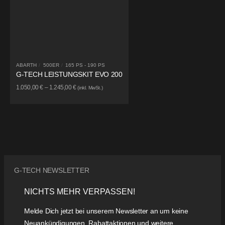
ABARTH
/
500ER
/
165 PS - 190 PS
G-TECH LEISTUNGSKIT EVO 200
1.050,00
€
–
1.245,00
€
(inkl. MwSt.)
G-TECH NEWSLETTER
NICHTS MEHR VERPASSEN!
Melde Dich jetzt bei unserem Newsletter an um keine
Neuankündigungen, Rabattaktionen und weitere