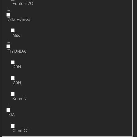
Punto EVO
Alfa Romeo
Mito
HYUNDAI
i20N
i30N
Kona N
KIA
Ceed GT