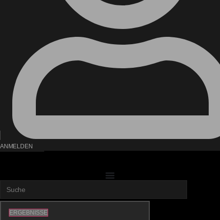
ANMELDEN
Search
...
ERGEBNISSE