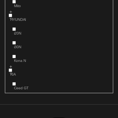
Mito
HYUNDAI
i20N
i30N
Kona N
KIA
Ceed GT