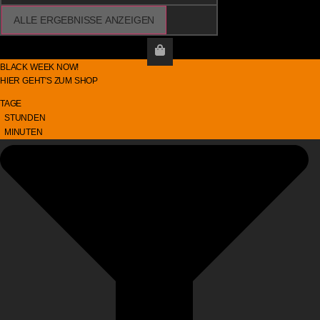
ALLE ERGEBNISSE ANZEIGEN
B
L
A
C
K
W
E
E
K
N
O
W
!
HIER
GEHT'S
ZUM
SHOP
TAGE
STUNDEN
MINUTEN