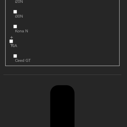
i20N
i30N
Kona N
KIA
Ceed GT