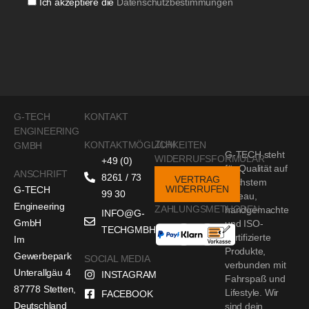
Ich akzeptiere die
Datenschutzbestimmungen
G-TECH
KONTAKT
ENGINEERING
ZUM
KONTAKTMÖGLICHKEITEN
GMBH
G-TECH steht
WIDERRUFSFORMULAR
+49 (0)
für Qualität auf
ANSCHRIFT
8261 / 73
VERTRAG
höchstem
WIDERRUFEN
G-TECH
99 30
Niveau,
Engineering
ZAHLUNGSMETHODEN
handgemachte
INFO@G-
GmbH
und ISO-
TECHGMBH.DE
zertifizierte
Im
Produkte,
Gewerbepark
SOCIAL MEDIA
verbunden mit
Unterallgäu 4
INSTAGRAM
Fahrspaß und
87778 Stetten,
Lifestyle. Wir
FACEBOOK
Deutschland
sind dein