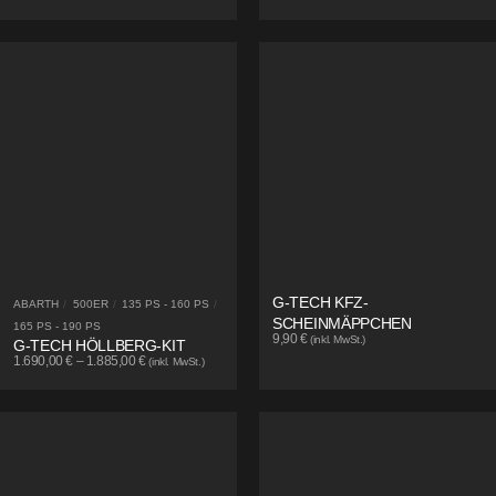
G-TECH KFZ-
ABARTH
/
500ER
/
135 PS - 160 PS
/
SCHEINMÄPPCHEN
165 PS - 190 PS
9,90
€
(inkl. MwSt.)
G-TECH HÖLLBERG-KIT
1.690,00
€
–
1.885,00
€
(inkl. MwSt.)