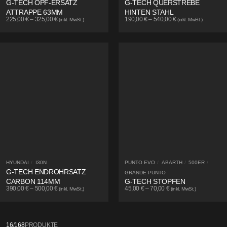
G-TECH OPF-ERSATZ
G-TECH QUERSTREBE
ATTRAPPE 63MM
HINTEN STAHL
225,00
€
–
325,00
€
190,00
€
–
540,00
€
(inkl. MwSt.)
(inkl. MwSt.)
HYUNDAI
/
I30N
PUNTO EVO
/
ABARTH
/
500ER
/
G-TECH ENDROHRSATZ
GRANDE PUNTO
CARBON 114MM
G-TECH STOPFEN
390,00
€
–
500,00
€
45,00
€
–
70,00
€
(inkl. MwSt.)
(inkl. MwSt.)
16
/
168
PRODUKTE