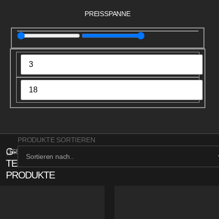
PREISSPANNE
PRODUKTE SORTIEREN
G-
(
168
)
TECH
PRODUKTE