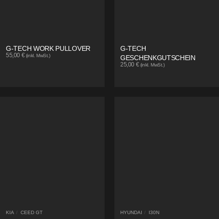
G-TECH WORK PULLOVER
G-TECH
55,00
€
(inkl. MwSt.)
GESCHENKGUTSCHEIN
25,00
€
(inkl. MwSt.)
KIA
/
CEED GT
HYUNDAI
/
I30N