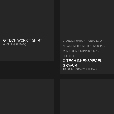
G-TECH WORK T-SHIRT
GRANDE PUNTO
/
PUNTO EVO
/
43,99
€
(inkl. MwSt.)
ALFA ROMEO
/
MITO
/
HYUNDAI
/
I20N
/
I30N
/
KONA N
/
KIA
/
CEED GT
G-TECH INNENSPIEGEL
GRAVUR
15,00
€
–
20,00
€
(inkl. MwSt.)