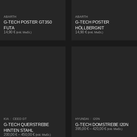
ABARTH
ABARTH
G-TECH POSTER GT350
G-TECH POSTER
FUTA
HÖLLBERGKIT
14,90
€
14,90
€
(inkl. MwSt.)
(inkl. MwSt.)
KIA
/
CEED GT
HYUNDAI
/
I20N
G-TECH QUERSTREBE
G-TECH DOMSTREBE I20N
395,00
€
–
420,00
€
(inkl. MwSt.)
HINTEN STAHL
200,00
€
–
450,00
€
(inkl. MwSt.)