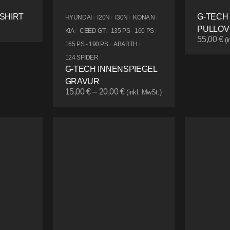
SHIRT
G-TECH
HYUNDAI
I20N
I30N
KONA N
/
/
/
/
PULLOV
KIA
CEED GT
135 PS - 160 PS
/
/
/
55,00
€
(
165 PS - 190 PS
ABARTH
/
/
124 SPIDER
G-TECH INNENSPIEGEL
GRAVUR
15,00
€
–
20,00
€
(inkl. MwSt.)