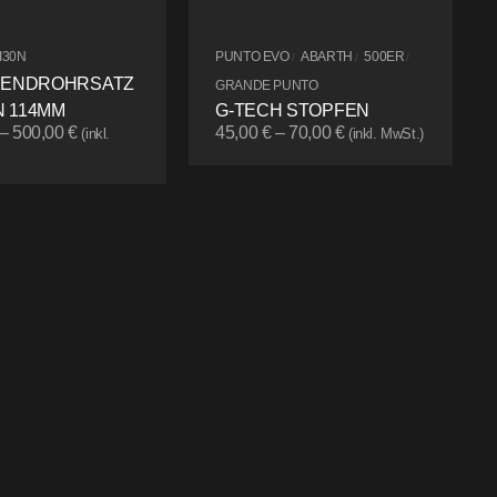
I30N
PUNTO EVO
ABARTH
500ER
/
/
/
 ENDROHRSATZ
GRANDE PUNTO
 114MM
G-TECH STOPFEN
–
500,00
€
45,00
€
–
70,00
€
(inkl.
(inkl. MwSt.)