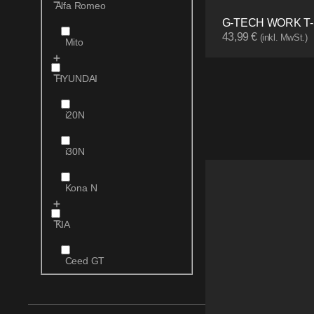
Alfa Romeo
G-TECH WORK T-
43,99
€
(inkl. MwSt.)
Mito
HYUNDAI
i20N
i30N
Kona N
KIA
Ceed GT