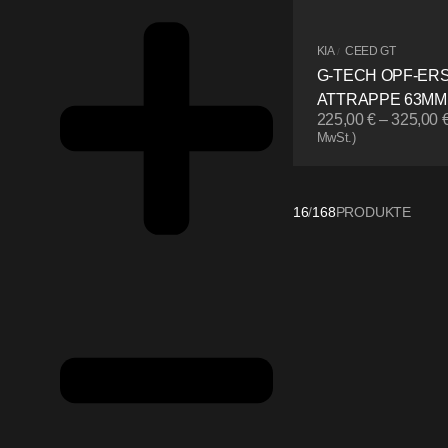
KIA
CEED GT
/
G-TECH OPF-ER
ATTRAPPE 63MM
225,00
€
–
325,00
MwSt.)
16
/
168
PRODUKTE