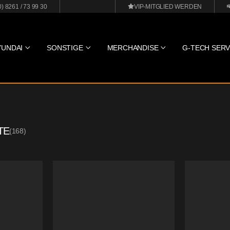
0) 8261 / 73 99 30
VIP-MITGLIED WERDEN
YUNDAI
SONSTIGE
MERCHANDISE
G-TECH SERV
TE
(
168
)