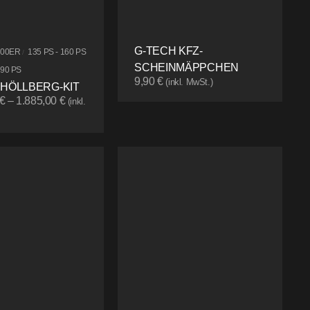
G-TECH KFZ-
500ER
135 PS - 160 PS
/
SCHEINMÄPPCHEN
190 PS
9,90
€
(inkl. MwSt.)
 HÖLLBERG-KIT
€
–
1.885,00
€
(inkl.