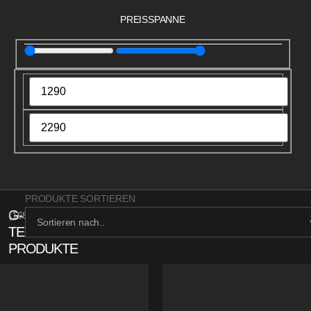
PREISSPANNE
PRODUKTE SORTIEREN
G-
(
168
)
TECH
PRODUKTE