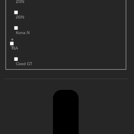
i20N
i30N
Kona N
KIA
Ceed GT