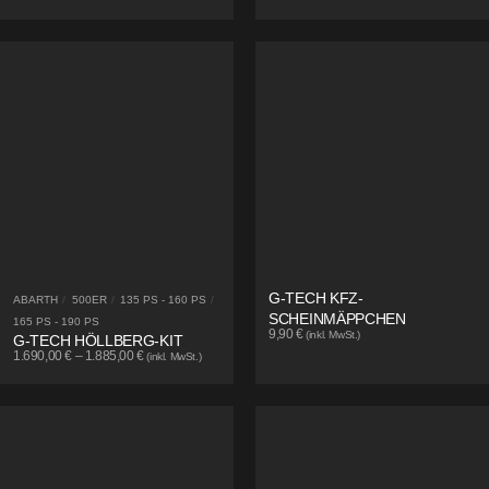
G-TECH KFZ-
ABARTH
/
500ER
/
135 PS - 160 PS
/
SCHEINMÄPPCHEN
165 PS - 190 PS
9,90
€
(inkl. MwSt.)
G-TECH HÖLLBERG-KIT
1.690,00
€
–
1.885,00
€
(inkl. MwSt.)