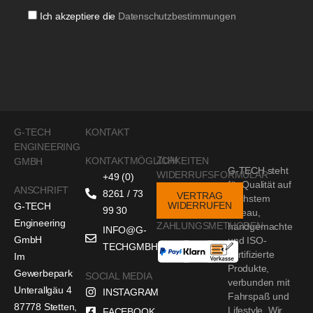
Ich akzeptiere die
Datenschutzbestimmungen
G-TECH
KONTAKT
ENGINEERING
ZUM
KONTAKTMÖGLICHKEITEN
GMBH
G-TECH steht
WIDERRUFSFORMULAR
+49 (0)
für Qualität auf
ANSCHRIFT
8261 / 73
VERTRAG
höchstem
WIDERRUFEN
G-TECH
99 30
Niveau,
Engineering
ZAHLUNGSMETHODEN
handgemachte
INFO@G-
GmbH
und ISO-
TECHGMBH.DE
zertifizierte
Im
Produkte,
Gewerbepark
SOCIAL MEDIA
verbunden mit
Unterallgäu 4
INSTAGRAM
Fahrspaß und
87778 Stetten,
Lifestyle. Wir
FACEBOOK