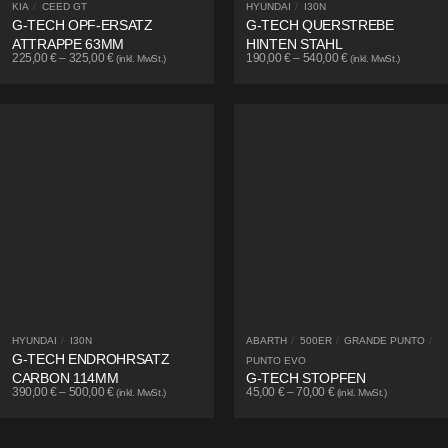
KIA
/
CEED GT
HYUNDAI
/
I30N
G-TECH OPF-ERSATZ
G-TECH QUERSTREBE
ATTRAPPE 63MM
HINTEN STAHL
225,00
€
–
325,00
€
190,00
€
–
540,00
€
(inkl. MwSt.)
(inkl. MwSt.)
HYUNDAI
/
I30N
ABARTH
/
500ER
/
GRANDE PUNTO
/
G-TECH ENDROHRSATZ
PUNTO EVO
CARBON 114MM
G-TECH STOPFEN
390,00
€
–
500,00
€
45,00
€
–
70,00
€
(inkl. MwSt.)
(inkl. MwSt.)