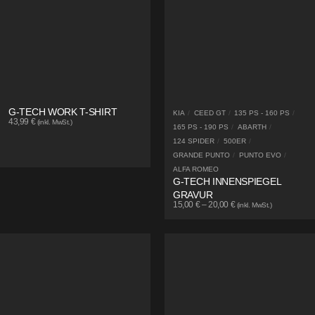
G-TECH WORK T-SHIRT
KIA
/
CEED GT
/
135 PS - 160 PS
/
43,99
€
(inkl. MwSt.)
165 PS - 190 PS
/
ABARTH
/
124 SPIDER
/
500ER
/
GRANDE PUNTO
/
PUNTO EVO
/
ALFA ROMEO
G-TECH INNENSPIEGEL
GRAVUR
15,00
€
–
20,00
€
(inkl. MwSt.)