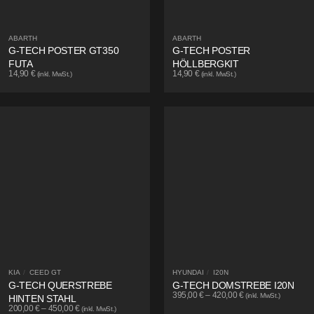
ABARTH
ABARTH
G-TECH POSTER GT350
G-TECH POSTER
FUTA
HÖLLBERGKIT
14,90
€
14,90
€
(inkl. MwSt.)
(inkl. MwSt.)
KIA
/
CEED GT
HYUNDAI
/
I20N
G-TECH QUERSTREBE
G-TECH DOMSTREBE I20N
395,00
€
–
420,00
€
(inkl. MwSt.)
HINTEN STAHL
200,00
€
–
450,00
€
(inkl. MwSt.)