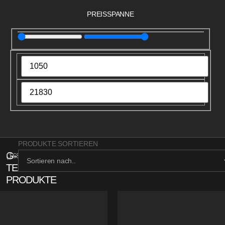
PREISSPANNE
PRODUKTE SORTIEREN
G-
(
168
)
TECH
PRODUKTE