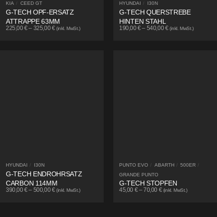
KIA
/
CEED GT
HYUNDAI
/
I30N
G-TECH OPF-ERSATZ
G-TECH QUERSTREBE
ATTRAPPE 63MM
HINTEN STAHL
225,00
€
–
325,00
€
190,00
€
–
540,00
€
(inkl. MwSt.)
(inkl. MwSt.)
HYUNDAI
/
I30N
PUNTO EVO
/
ABARTH
/
500ER
/
G-TECH ENDROHRSATZ
GRANDE PUNTO
CARBON 114MM
G-TECH STOPFEN
390,00
€
–
500,00
€
45,00
€
–
70,00
€
(inkl. MwSt.)
(inkl. MwSt.)