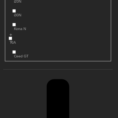
i20N
i30N
Kona N
KIA
Ceed GT