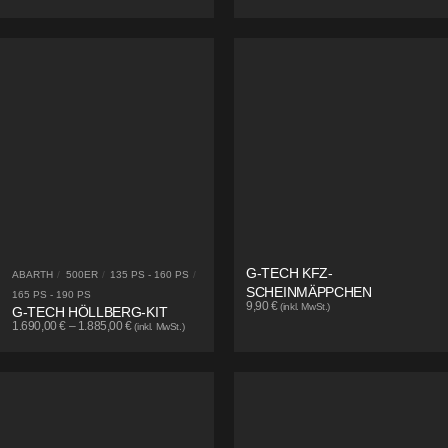
G-TECH KFZ-
ABARTH
/
500ER
/
135 PS - 160 PS
/
SCHEINMÄPPCHEN
165 PS - 190 PS
9,90
€
(inkl. MwSt.)
G-TECH HÖLLBERG-KIT
1.690,00
€
–
1.885,00
€
(inkl. MwSt.)