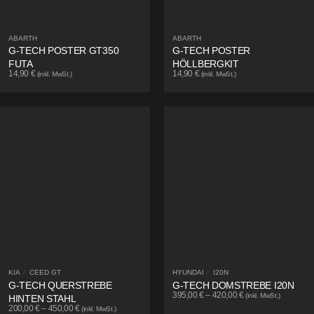
ABARTH
ABARTH
G-TECH POSTER GT350
G-TECH POSTER
FUTA
HÖLLBERGKIT
14,90
€
14,90
€
(inkl. MwSt.)
(inkl. MwSt.)
KIA
/
CEED GT
HYUNDAI
/
I20N
G-TECH QUERSTREBE
G-TECH DOMSTREBE I20N
395,00
€
–
420,00
€
(inkl. MwSt.)
HINTEN STAHL
200,00
€
–
450,00
€
(inkl. MwSt.)