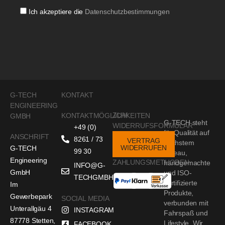
Ich akzeptiere die
Datenschutzbestimmungen
G-TECH
KONTAKT
ENGINEERING
ZUM
KONTAKTMÖGLICHKEITEN
GMBH
G-TECH steht
WIDERRUFSFORMULAR
+49 (0)
für Qualität auf
ANSCHRIFT
8261 / 73
VERTRAG
höchstem
WIDERRUFEN
G-TECH
99 30
Niveau,
Engineering
ZAHLUNGSMETHODEN
handgemachte
INFO@G-
GmbH
und ISO-
TECHGMBH.DE
zertifizierte
Im
Produkte,
Gewerbepark
SOCIAL MEDIA
verbunden mit
Unterallgäu 4
INSTAGRAM
Fahrspaß und
87778 Stetten,
Lifestyle. Wir
FACEBOOK