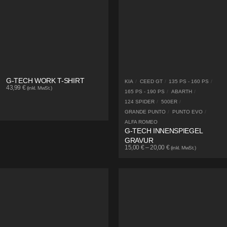
G-TECH WORK T-SHIRT
KIA
/
CEED GT
/
135 PS - 160 PS
/
43,99
€
(inkl. MwSt.)
165 PS - 190 PS
/
ABARTH
/
124 SPIDER
/
500ER
/
GRANDE PUNTO
/
PUNTO EVO
/
ALFA ROMEO
G-TECH INNENSPIEGEL
GRAVUR
15,00
€
–
20,00
€
(inkl. MwSt.)