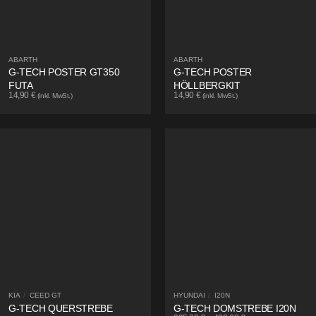
ABARTH
ABARTH
G-TECH POSTER GT350
G-TECH POSTER
FUTA
HÖLLBERGKIT
14,90
€
14,90
€
(inkl. MwSt.)
(inkl. MwSt.)
KIA
/
CEED GT
HYUNDAI
/
I20N
G-TECH QUERSTREBE
G-TECH DOMSTREBE I20N