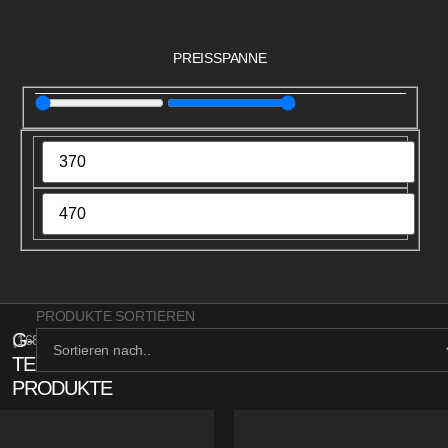
PREISSPANNE
PRODUKTE SORTIEREN
G-
(
168
)
TECH
PRODUKTE