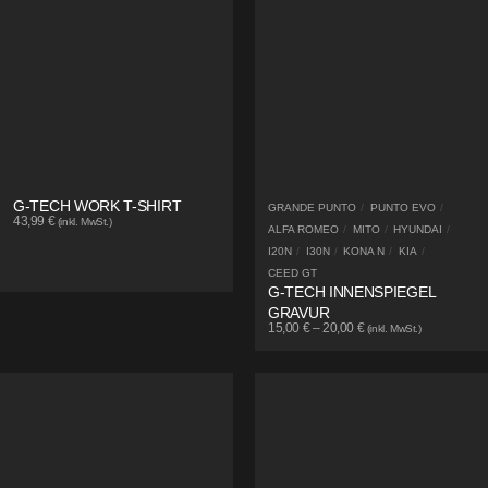
G-TECH WORK T-SHIRT
GRANDE PUNTO
/
PUNTO EVO
/
43,99
€
(inkl. MwSt.)
ALFA ROMEO
/
MITO
/
HYUNDAI
/
I20N
/
I30N
/
KONA N
/
KIA
/
CEED GT
G-TECH INNENSPIEGEL
GRAVUR
15,00
€
–
20,00
€
(inkl. MwSt.)