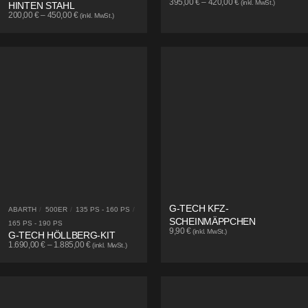
395,00
€
–
420,00
€
(inkl. MwSt.)
HINTEN STAHL
200,00
€
–
450,00
€
(inkl. MwSt.)
G-TECH KFZ-
ABARTH
/
500ER
/
135 PS - 160 PS
/
SCHEINMÄPPCHEN
165 PS - 190 PS
9,90
€
(inkl. MwSt.)
G-TECH HÖLLBERG-KIT
1.690,00
€
–
1.885,00
€
(inkl. MwSt.)