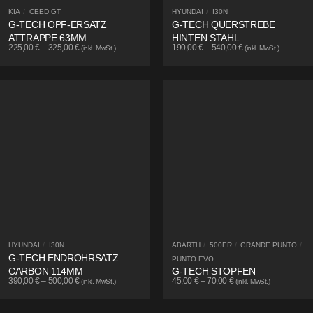
KIA
/
CEED GT
HYUNDAI
/
I30N
G-TECH OPF-ERSATZ
G-TECH QUERSTREBE
ATTRAPPE 63MM
HINTEN STAHL
225,00
€
–
325,00
€
190,00
€
–
540,00
€
(inkl. MwSt.)
(inkl. MwSt.)
HYUNDAI
/
I30N
ABARTH
/
500ER
/
GRANDE PUNTO
/
G-TECH ENDROHRSATZ
PUNTO EVO
CARBON 114MM
G-TECH STOPFEN
390,00
€
–
500,00
€
45,00
€
–
70,00
€
(inkl. MwSt.)
(inkl. MwSt.)