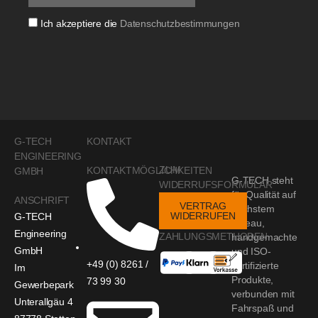
Ich akzeptiere die
Datenschutzbestimmungen
G-TECH
KONTAKT
ENGINEERING
ZUM
KONTAKTMÖGLICHKEITEN
GMBH
G-TECH steht
WIDERRUFSFORMULAR
für Qualität auf
ANSCHRIFT
VERTRAG
höchstem
WIDERRUFEN
G-TECH
Niveau,
Engineering
ZAHLUNGSMETHODEN
handgemachte
GmbH
und ISO-
+49 (0) 8261 /
zertifizierte
Im
Produkte,
73 99 30
Gewerbepark
verbunden mit
Unterallgäu 4
Fahrspaß und