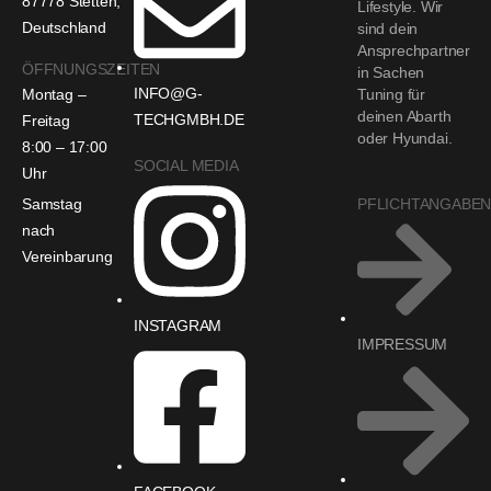
87778 Stetten,
Lifestyle. Wir
Deutschland
sind dein
Ansprechpartner
ÖFFNUNGSZEITEN
in Sachen
INFO@G-
Montag –
Tuning für
deinen Abarth
TECHGMBH.DE
Freitag
oder Hyundai.
8:00 – 17:00
SOCIAL MEDIA
Uhr
Samstag
PFLICHTANGABE
nach
Vereinbarung
INSTAGRAM
IMPRESSUM