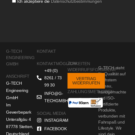
Ich akzeptiere die
Datenschutzbestimmungen
G-TECH
KONTAKT
ENGINEERING
ZUM
KONTAKTMÖGLICHKEITEN
GMBH
G-TECH steht
WIDERRUFSFORMULAR
+49 (0)
für Qualität auf
ANSCHRIFT
8261 / 73
VERTRAG
höchstem
WIDERRUFEN
G-TECH
99 30
Niveau,
Engineering
ZAHLUNGSMETHODEN
handgemachte
INFO@G-
GmbH
und ISO-
TECHGMBH.DE
zertifizierte
Im
Produkte,
Gewerbepark
SOCIAL MEDIA
verbunden mit
Unterallgäu 4
INSTAGRAM
Fahrspaß und
87778 Stetten,
Lifestyle. Wir
FACEBOOK
Deutschland
sind dein