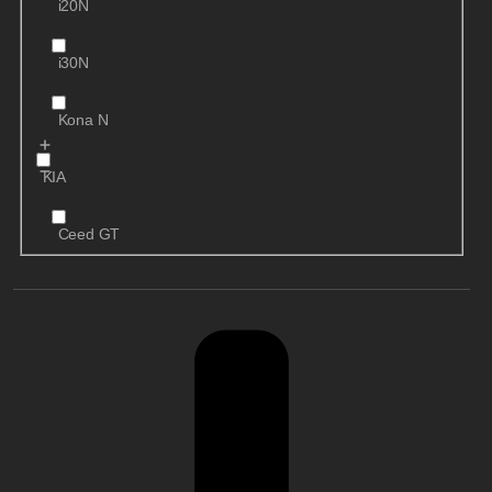
i20N
i30N
Kona N
KIA
Ceed GT