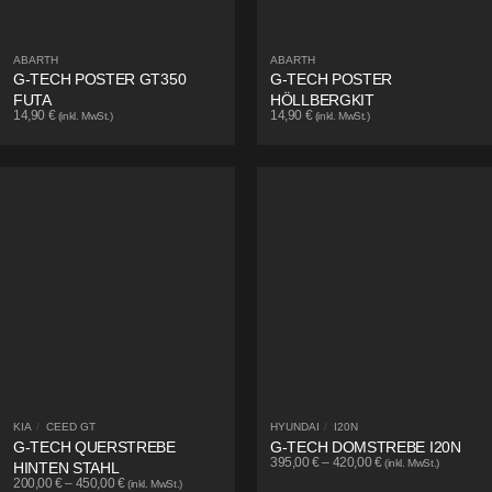
ABARTH
ABARTH
G-TECH POSTER GT350
G-TECH POSTER
FUTA
HÖLLBERGKIT
14,90
€
14,90
€
(inkl. MwSt.)
(inkl. MwSt.)
KIA
/
CEED GT
HYUNDAI
/
I20N
G-TECH QUERSTREBE
G-TECH DOMSTREBE I20N
395,00
€
–
420,00
€
(inkl. MwSt.)
HINTEN STAHL
200,00
€
–
450,00
€
(inkl. MwSt.)