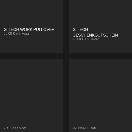
G-TECH WORK PULLOVER
G-TECH
55,00
€
(inkl. MwSt.)
GESCHENKGUTSCHEIN
25,00
€
(inkl. MwSt.)
KIA
/
CEED GT
HYUNDAI
/
I30N