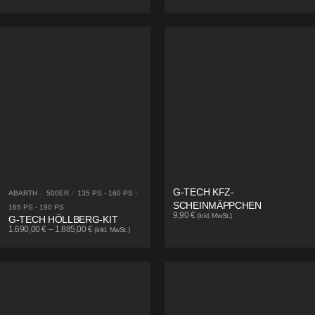
G-TECH KFZ-
ABARTH
/
500ER
/
135 PS - 160 PS
/
SCHEINMÄPPCHEN
165 PS - 190 PS
9,90
€
(inkl. MwSt.)
G-TECH HÖLLBERG-KIT
1.690,00
€
–
1.885,00
€
(inkl. MwSt.)