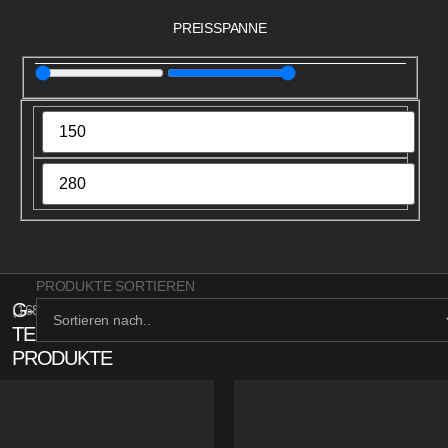
PREISSPANNE
PRODUKTE SORTIEREN
G-
(
168
)
TECH
PRODUKTE