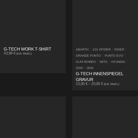
G-TECH WORK T-SHIRT
ABARTH
/
124 SPIDER
/
500ER
/
43,99
€
(inkl. MwSt.)
GRANDE PUNTO
/
PUNTO EVO
/
ALFA ROMEO
/
MITO
/
HYUNDAI
/
I20N
/
I30N
G-TECH INNENSPIEGEL
GRAVUR
15,00
€
–
20,00
€
(inkl. MwSt.)