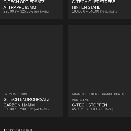
G-TECH OPF-ERSATZ
G-TECH QUERSTREBE
ATTRAPPE 63MM
HINTEN STAHL
225,00
€
–
325,00
€
190,00
€
–
540,00
€
(inkl. MwSt.)
(inkl. MwSt.)
HYUNDAI
/
I30N
ABARTH
/
500ER
/
GRANDE PUNTO
/
G-TECH ENDROHRSATZ
PUNTO EVO
CARBON 114MM
G-TECH STOPFEN
390,00
€
–
500,00
€
45,00
€
–
70,00
€
(inkl. MwSt.)
(inkl. MwSt.)
16
/
168
PRODUKTE