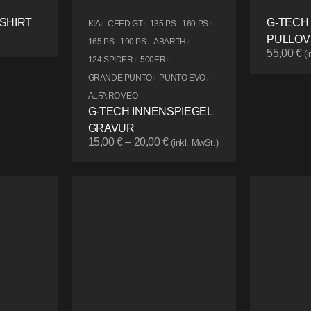
SHIRT
G-TECH
KIA
CEED GT
135 PS - 160 PS
/
/
/
PULLOV
165 PS - 190 PS
ABARTH
/
/
55,00
€
(
124 SPIDER
500ER
/
/
GRANDE PUNTO
PUNTO EVO
/
/
ALFA ROMEO
G-TECH INNENSPIEGEL
GRAVUR
15,00
€
–
20,00
€
(inkl. MwSt.)