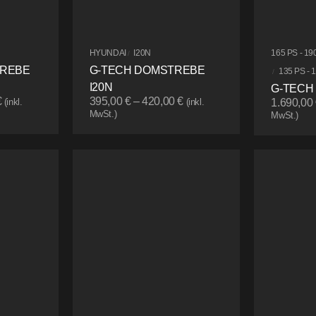
HYUNDAI
I20N
165 PS - 19
/
TREBE
G-TECH DOMSTREBE
135 PS - 
/
I20N
G-TECH
€
395,00
€
–
420,00
€
(inkl.
(inkl.
1.690,00
MwSt.)
MwSt.)