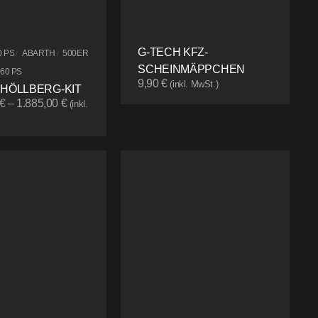
G-TECH KFZ-
0 PS
ABARTH
500ER
/
/
SCHEINMÄPPCHEN
160 PS
9,90
€
(inkl. MwSt.)
 HÖLLBERG-KIT
€
–
1.885,00
€
(inkl.