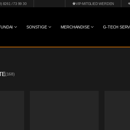
0) 8261 / 73 99 30
VIP-MITGLIED WERDEN
YUNDAI
SONSTIGE
MERCHANDISE
G-TECH SERV
TE
(
168
)