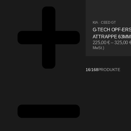
KIA
CEED GT
/
G-TECH OPF-ER
ATTRAPPE 63MM
225,00
€
–
325,00
MwSt.)
16
/
168
PRODUKTE