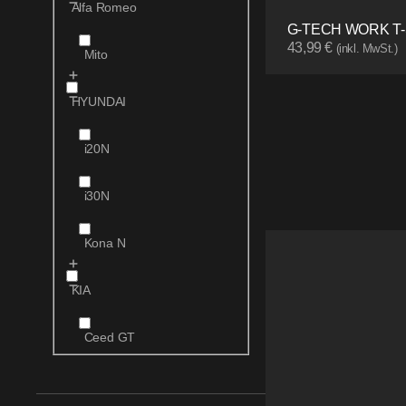
Alfa Romeo
G-TECH WORK T-
43,99
€
(inkl. MwSt.)
Mito
HYUNDAI
i20N
i30N
Kona N
KIA
Ceed GT