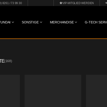
0) 8261 / 73 99 30
VIP-MITGLIED WERDEN
YUNDAI
SONSTIGE
MERCHANDISE
G-TECH SERV
TE
(
168
)