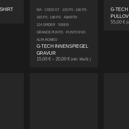
SHIRT
G-TECH
KIA
CEED GT
135 PS - 160 PS
/
/
/
PULLOV
165 PS - 190 PS
ABARTH
/
/
55,00
€
(
124 SPIDER
500ER
/
/
GRANDE PUNTO
PUNTO EVO
/
/
ALFA ROMEO
G-TECH INNENSPIEGEL
GRAVUR
15,00
€
–
20,00
€
(inkl. MwSt.)