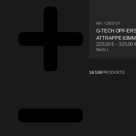
KIA
CEED GT
/
G-TECH OPF-ER
ATTRAPPE 63MM
225,00
€
–
325,00
MwSt.)
16
/
168
PRODUKTE