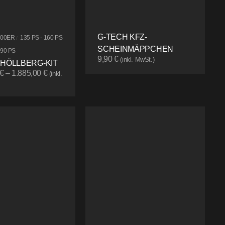
G-TECH KFZ-
500ER
135 PS - 160 PS
/
SCHEINMÄPPCHEN
190 PS
9,90
€
(inkl. MwSt.)
 HÖLLBERG-KIT
€
–
1.885,00
€
(inkl.