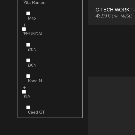
Alfa Romeo
G-TECH WORK T-
43,99
€
(inkl. MwSt.)
Mito
HYUNDAI
i20N
i30N
Kona N
KIA
Ceed GT