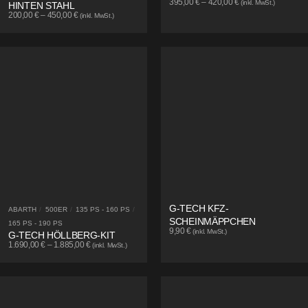
395,00
€
–
420,00
€
(inkl. MwSt.)
HINTEN STAHL
200,00
€
–
450,00
€
(inkl. MwSt.)
G-TECH KFZ-
ABARTH
/
500ER
/
135 PS - 160 PS
/
SCHEINMÄPPCHEN
165 PS - 190 PS
9,90
€
(inkl. MwSt.)
G-TECH HÖLLBERG-KIT
1.690,00
€
–
1.885,00
€
(inkl. MwSt.)