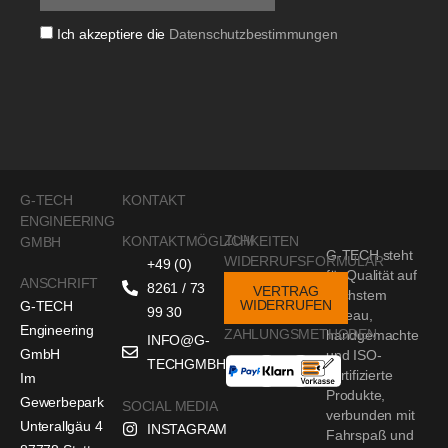
Ich akzeptiere die
Datenschutzbestimmungen
G-TECH
KONTAKT
ENGINEERING
ZUM
KONTAKTMÖGLICHKEITEN
GMBH
G-TECH steht
WIDERRUFSFORMULAR
+49 (0)
für Qualität auf
ANSCHRIFT
8261 / 73
VERTRAG
höchstem
WIDERRUFEN
G-TECH
99 30
Niveau,
Engineering
ZAHLUNGSMETHODEN
handgemachte
INFO@G-
GmbH
und ISO-
TECHGMBH.DE
zertifizierte
Im
Produkte,
Gewerbepark
SOCIAL MEDIA
verbunden mit
Unterallgäu 4
INSTAGRAM
Fahrspaß und