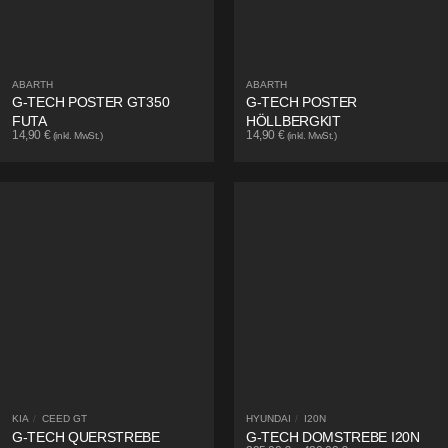
ABARTH
ABARTH
G-TECH POSTER GT350
G-TECH POSTER
FUTA
HÖLLBERGKIT
14,90
€
14,90
€
(inkl. MwSt.)
(inkl. MwSt.)
KIA
/
CEED GT
HYUNDAI
/
I20N
G-TECH QUERSTREBE
G-TECH DOMSTREBE I20N