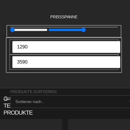
PREISSPANNE
PRODUKTE SORTIEREN
G-
(
168
)
TECH
PRODUKTE