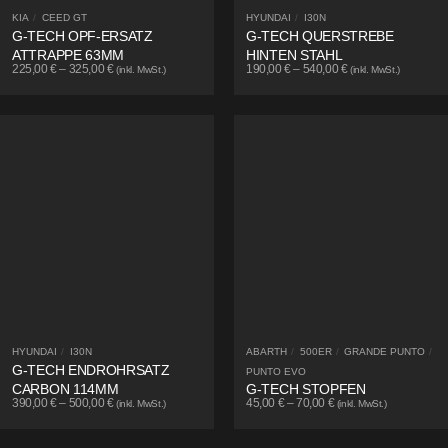
KIA
/
CEED GT
HYUNDAI
/
I30N
G-TECH OPF-ERSATZ
G-TECH QUERSTREBE
ATTRAPPE 63MM
HINTEN STAHL
225,00
€
–
325,00
€
190,00
€
–
540,00
€
(inkl. MwSt.)
(inkl. MwSt.)
HYUNDAI
/
I30N
ABARTH
/
500ER
/
GRANDE PUNTO
/
G-TECH ENDROHRSATZ
PUNTO EVO
CARBON 114MM
G-TECH STOPFEN
390,00
€
–
500,00
€
45,00
€
–
70,00
€
(inkl. MwSt.)
(inkl. MwSt.)