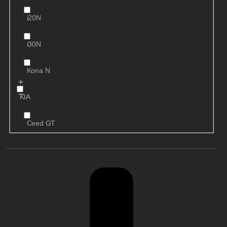
i20N
i30N
Kona N
KIA
Ceed GT