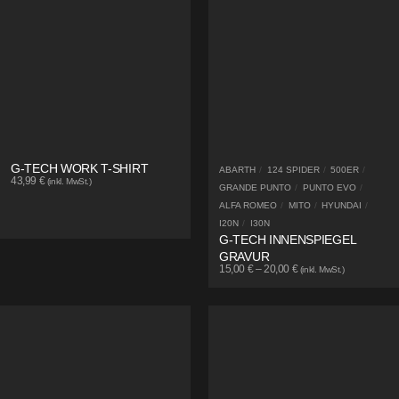
G-TECH WORK T-SHIRT
ABARTH
/
124 SPIDER
/
500ER
/
43,99
€
(inkl. MwSt.)
GRANDE PUNTO
/
PUNTO EVO
/
ALFA ROMEO
/
MITO
/
HYUNDAI
/
I20N
/
I30N
G-TECH INNENSPIEGEL
GRAVUR
15,00
€
–
20,00
€
(inkl. MwSt.)