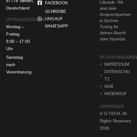
87778 Stetten,
Lifestyle. Wir
FACEBOOK
Deutschland
sind dein
SCHREIBE
Ansprechpartner
UNS AUF
ÖFFNUNGSZEITEN
in Sachen
WHATSAPP
Montag –
Tuning für
deinen Abarth
Freitag
oder Hyundai.
8:00 – 17:00
Uhr
Samstag
PFLICHTANGABE
IMPRESSUM
nach
DATENSCHU
Vereinbarung
TZ
AGB
WIDERRUF
COPYRIGHT
© G-TECH. All
Rights Reserved
2026