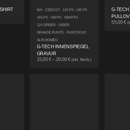
SHIRT
G-TECH
KIA
CEED GT
135 PS - 160 PS
/
/
/
PULLOV
165 PS - 190 PS
ABARTH
/
/
55,00
€
(
124 SPIDER
500ER
/
/
GRANDE PUNTO
PUNTO EVO
/
/
ALFA ROMEO
G-TECH INNENSPIEGEL
GRAVUR
15,00
€
–
20,00
€
(inkl. MwSt.)