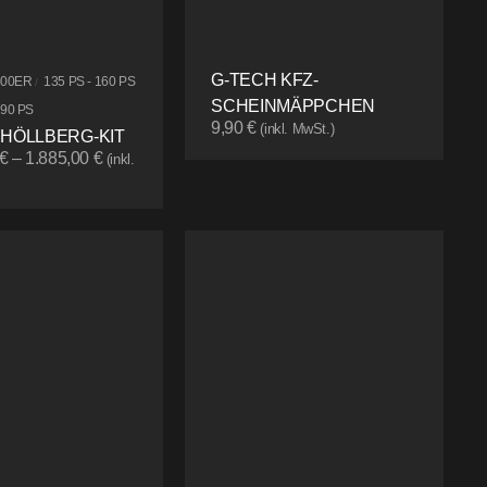
G-TECH KFZ-
500ER
135 PS - 160 PS
/
SCHEINMÄPPCHEN
190 PS
9,90
€
(inkl. MwSt.)
 HÖLLBERG-KIT
€
–
1.885,00
€
(inkl.