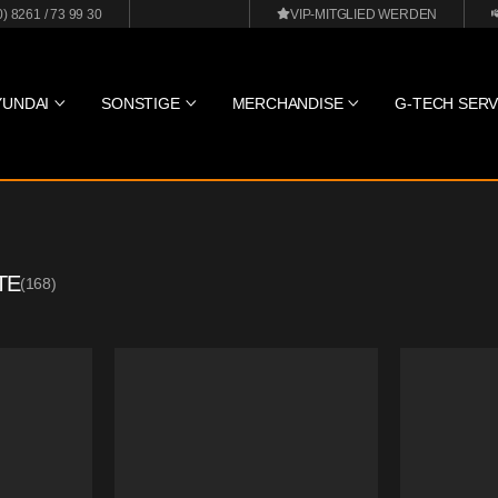
0) 8261 / 73 99 30
VIP-MITGLIED WERDEN
YUNDAI
SONSTIGE
MERCHANDISE
G-TECH SERV
TE
(
168
)