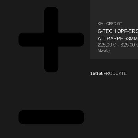
KIA
CEED GT
/
G-TECH OPF-ER
ATTRAPPE 63MM
225,00
€
–
325,00
MwSt.)
16
/
168
PRODUKTE