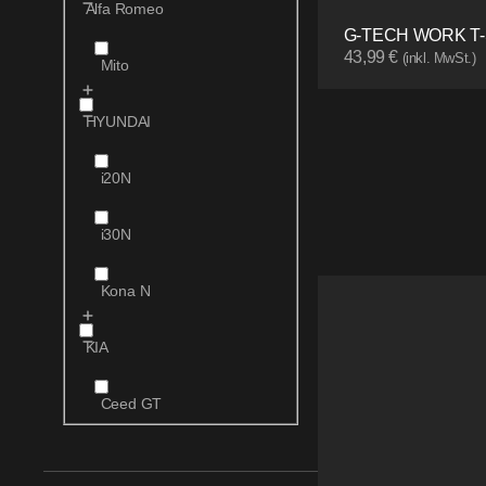
Alfa Romeo
G-TECH WORK T-
43,99
€
(inkl. MwSt.)
Mito
HYUNDAI
i20N
i30N
Kona N
KIA
Ceed GT