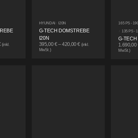
HYUNDAI
I20N
165 PS - 19
/
TREBE
G-TECH DOMSTREBE
135 PS - 
/
I20N
G-TECH
€
395,00
€
–
420,00
€
(inkl.
(inkl.
1.690,00
MwSt.)
MwSt.)