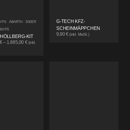
G-TECH KFZ-
0 PS
ABARTH
500ER
/
/
SCHEINMÄPPCHEN
160 PS
9,90
€
(inkl. MwSt.)
 HÖLLBERG-KIT
€
–
1.885,00
€
(inkl.