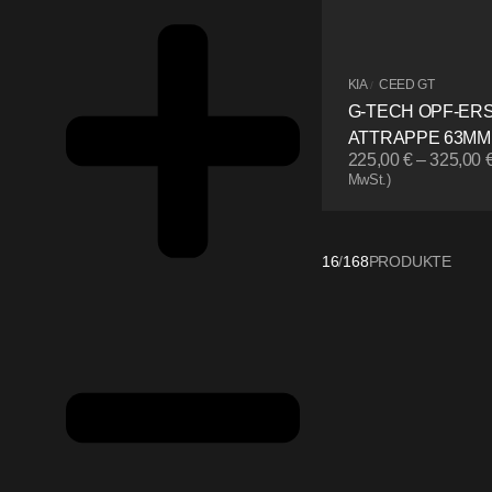
KIA
CEED GT
/
G-TECH OPF-ER
ATTRAPPE 63MM
225,00
€
–
325,00
MwSt.)
16
/
168
PRODUKTE