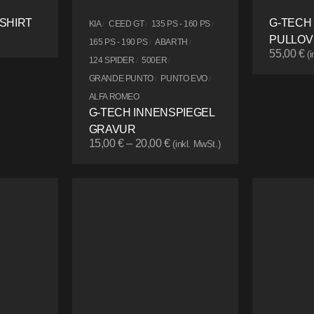
SHIRT
G-TECH
KIA
CEED GT
135 PS - 160 PS
/
/
/
PULLOV
165 PS - 190 PS
ABARTH
/
/
55,00
€
(
124 SPIDER
500ER
/
/
GRANDE PUNTO
PUNTO EVO
/
/
ALFA ROMEO
G-TECH INNENSPIEGEL
GRAVUR
15,00
€
–
20,00
€
(inkl. MwSt.)