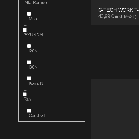
Alfa Romeo
G-TECH WORK T-
43,99
€
(inkl. MwSt.)
Mito
HYUNDAI
i20N
i30N
Kona N
KIA
Ceed GT