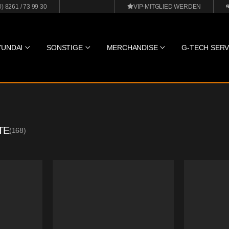
0) 8261 / 73 99 30
VIP-MITGLIED WERDEN
YUNDAI
SONSTIGE
MERCHANDISE
G-TECH SERV
TE
(
168
)